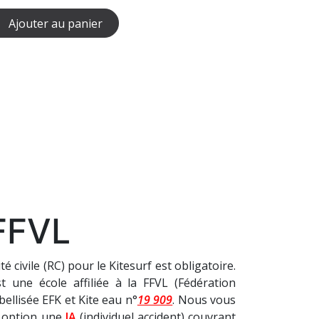
Ajouter au panier
FFVL
 civile (RC) pour le Kitesurf est obligatoire.
t une école affiliée à la FFVL (Fédération
bellisée EFK et Kite eau n°
19 909
. Nous vous
n option une
IA
(individuel accident) couvrant