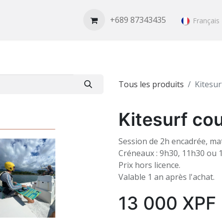
 Foil
Le Spot & Météo
RESERVER
+689 87343435
Français
Tous les produits
Kitesur
Kitesurf cou
Session de 2h encadrée, maté
Créneaux : 9h30, 11h30 ou 
Prix hors licence.
Valable 1 an après l'achat.
13 000
XPF